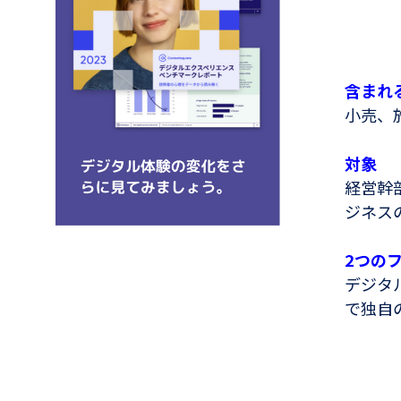
含まれ
小売、
対象
経営幹
ジネス
2つの
デジタ
で独自