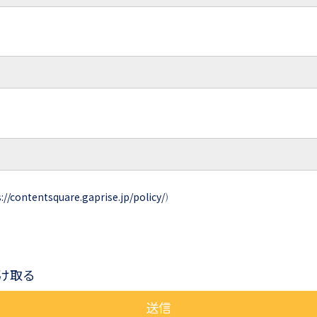
://contentsquare.gaprise.jp/policy/
)
け取る